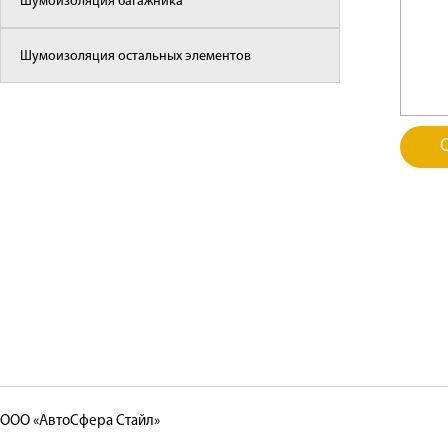
Шумоизоляция багажника
Шумоизоляция остальных элементов
ООО «АвтоСфера Стайл»