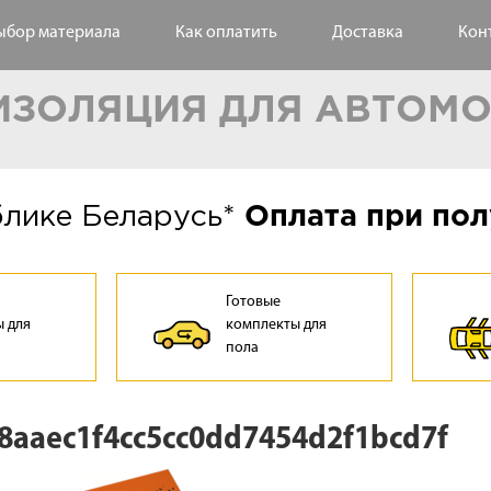
ыбор материала
Как оплатить
Доставка
Кон
ЗОЛЯЦИЯ ДЛЯ АВТОМ
блике Беларусь*
Оплата при пол
Готовые
 для
комплекты для
а
пола
8aaec1f4cc5cc0dd7454d2f1bcd7f