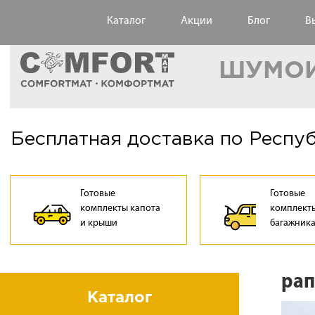
Каталог
Акции
Блог
В
ШУМОИ
Бесплатная доставка по Респу
Готовые
Готовые
комплекты капота
комплекты
и крыши
багажник
рап
Каталог