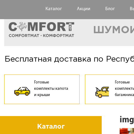
Каталог
Акции
Блог
В
ШУМОИ
Бесплатная доставка по Респу
Готовые
Готовые
комплекты капота
комплекты
и крыши
багажник
img
Каталог