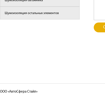
Шумоизоляция багажника
Шумоизоляция остальных элементов
ООО «АвтоСфера Стайл»