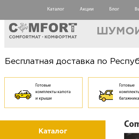
Каталог
Акции
Блог
В
ШУМОИ
Бесплатная доставка по Респу
Готовые
Готовые
комплекты капота
комплекты
и крыши
багажник
Com
Каталог