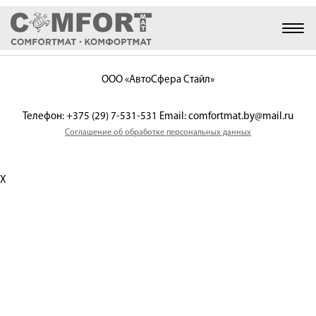
Togg
navig
ООО «АвтоСфера Стайл»
Телефон: ‎+375 (29) 7-531-531 Email: comfortmat.by@mail.ru
Соглашение об обработке персональных данных
X