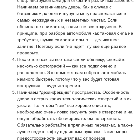
Начинаем развинчивать дверь. Как в случае с
багажником, клепки и шурупы могут располагаться в
самых неожиданных и незаметных местах. Если
обшивка не снимается, значит не все откручено. В
принципе, при разборе автомобиля как таковая сила не
требуется, шумка самостоятельно — деликатное
занятие. Поэтому если “не идет”, лучше еще раз все
проверьте.
После того как вы все-таки сняли обшивку, сделайте
несколько фотографий — как все подключено и
расположено. Это поможет вам собрать автомобиль
намного быстрее, потому что у вас будет готовая
инструкция — куда что крепить.
Начинаем “дезинфекцию” пространства. Особенность
двери в острых краях технологических отверстий и в их
узости. Т.е. чтобы “там” все хорошо очистить,
необходимо очень ловко засунуть руку в отверстие и на
ощупь обработать обезжиривателем поверхность.
Обязательно работайте в тряпичных перчатках, а также
лучше надеть кофту с длинным рукавом. Такие меры
предосторожности защитят вас от порезов.