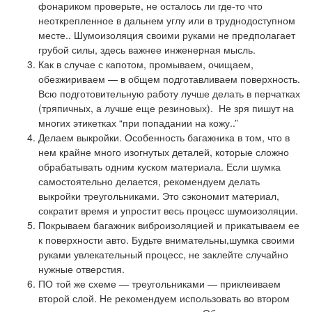
фонариком проверьте, не осталось ли где-то что
неоткрепленное в дальнем углу или в труднодоступном
месте.. Шумоизоляция своими руками не предполагает
грубой силы, здесь важнее инженерная мысль.
Как в случае с капотом, промываем, очищаем,
обезжириваем — в общем подготавливаем поверхность.
Всю подготовительную работу лучше делать в перчатках
(тряпичных, а лучше еще резиновых). Не зря пишут на
многих этикетках “при попадании на кожу..”
Делаем выкройки. Особенность багажника в том, что в
нем крайне много изогнутых деталей, которые сложно
обрабатывать одним куском материала. Если шумка
самостоятельно делается, рекомендуем делать
выкройки треугольниками. Это сэкономит материал,
сократит время и упростит весь процесс шумоизоляции.
Покрываем багажник виброизоляцией и прикатываем ее
к поверхности авто. Будьте внимательны,шумка своими
руками увлекательный процесс, не заклейте случайно
нужные отверстия.
ПО той же схеме — треугольниками — приклеиваем
второй слой. Не рекомендуем использовать во втором