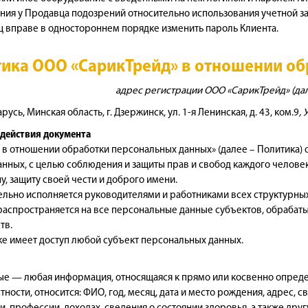
вения у Продавца подозрений относительно использования учетной
 вправе в одностороннем порядке изменить пароль Клиента.
ика ООО «СарикТрейд» в отношении о
адрес регистрации ООО «СарикТрейд» (дал
усь, Минская область, г. Дзержинск, ул. 1-я Ленинская, д. 43, ком.9
,
 действия документа
а в отношении обработки персональных данных» (далее – Политика)
нных, с целью соблюдения и защиты прав и свобод каждого человека
, защиту своей чести и доброго имени.
тельно исполняется руководителями и работниками всех структурн
 распространяется на все персональные данные субъектов, обраба
тв.
ике имеет доступ любой субъект персональных данных.
ые — любая информация, относящаяся к прямо или косвенно опред
тности, относится: ФИО, год, месяц, дата и место рождения, адрес