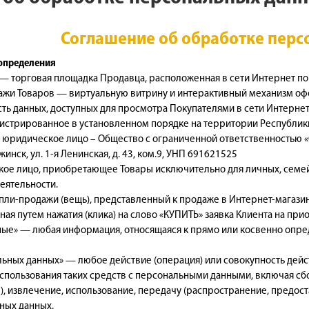
Соглашение об обработке пер
определения
» — торговая площадка Продавца, расположенная в сети Интернет по
жи Товаров — виртуальную витрину и интерактивный механизм офор
сть данных, доступных для просмотра Покупателями в сети Интерне
гистрированное в установленном порядке на территории Республи
юридическое лицо – Общество с ограниченной ответственностью «С
жинск, ул. 1-я Ленинская, д. 43, ком.9, УНП 691621525
ское лицо, приобретающее Товары исключительно для личных, семе
еятельности.
купли-продажи (вещь), представленный к продаже в Интернет-магаз
нная путем нажатия (клика) на слово «КУПИТЬ» заявка Клиента на п
ные» — любая информация, относящаяся к прямо или косвенно опр
льных данных» — любое действие (операция) или совокупность дей
использования таких средств с персональными данными, включая сбо
, извлечение, использование, передачу (распространение, предост
ных данных.