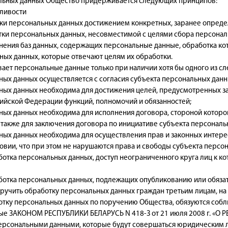
льных данных Общество придерживается следующих принципов:
дливости
ки персональных данных достижением конкретных, заранее определ
ки персональных данных, несовместимой с целями сбора персонал
ния баз данных, содержащих персональные данные, обработка кот
ых данных, которые отвечают целям их обработки.
вает персональные данные только при наличии хотя бы одного из с
ых данных осуществляется с согласия субъекта персональных данн
ных данных необходима для достижения целей, предусмотренных з
ийской Федерации функций, полномочий и обязанностей;
ых данных необходима для исполнения договора, стороной которо
 также для заключения договора по инициативе субъекта персональ
ых данных необходима для осуществления прав и законных интере
овии, что при этом не нарушаются права и свободы субъекта персо
отка персональных данных, доступ неограниченного круга лиц к к
отка персональных данных, подлежащих опубликованию или обязат
оручить обработку персональных данных граждан третьим лицам, на
тку персональных данных по поручению Общества, обязуются собл
ые ЗАКОНОМ РЕСПУБЛИКИ БЕЛАРУСЬ N 418-З от 21 июля 2008 г. «О 
 персональными данными, которые будут совершаться юридическим 