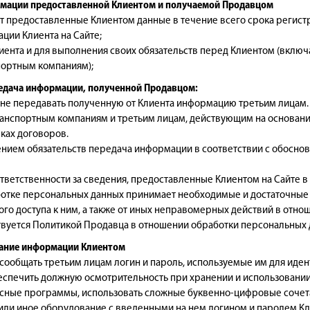
рмации предоставленной Клиентом и получаемой Продавцом
ет предоставленные Клиентом данные в течение всего срока регистр
ции Клиента на Сайте;
иента и для выполнения своих обязательств перед Клиентом (включа
портным компаниям);
редача информации, полученной Продавцом:
я не передавать полученную от Клиента информацию третьим лица
анспортным компаниям и третьим лицам, действующим на основании
мках договоров.
шением обязательств передача информации в соответствии с обос
 ответственности за сведения, предоставленные Клиентом на Сайте 
ботке персональных данных принимает необходимые и достаточные
го доступа к ним, а также от иных неправомерных действий в отно
твуется Политикой Продавца в отношении обработки персональных 
вание информации Клиентом
е сообщать третьим лицам логин и пароль, используемые им для иде
беспечить должную осмотрительность при хранении и использовании 
ные программы, использовать сложные буквенно-цифровые сочетан
или иное оборудование с введенными на нем логином и паролем Клие