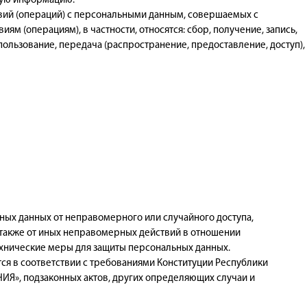
угую информацию.
твий (операций) с персональными данным, совершаемых с
ям (операциям), в частности, относятся: сбор, получение, запись,
пользование, передача (распространение, предоставление, доступ),
ых данных от неправомерного или случайного доступа,
 также от иных неправомерных действий в отношении
хнические меры для защиты персональных данных.
ся в соответствии с требованиями Конституции Республики
ИЯ», подзаконных актов, других определяющих случаи и