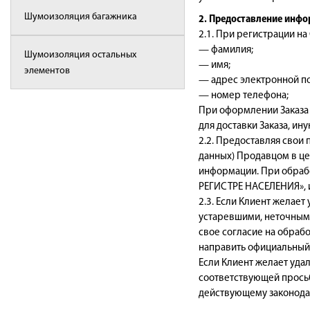
Шумоизоляция багажника
2. Предоставление инфо
2.1. При регистрации н
— фамилия;
Шумоизоляция остальных
— имя;
элементов
— адрес электронной п
— номер телефона;
При оформлении Заказа 
для доставки Заказа, и
2.2. Предоставляя свои 
данных) Продавцом в це
информации. При обрабо
РЕГИСТРЕ НАСЕЛЕНИЯ», 
2.3. Если Клиент желае
устаревшими, неточными
свое согласие на обраб
направить официальный
Если Клиент желает удал
соответствующей просьб
действующему законодат