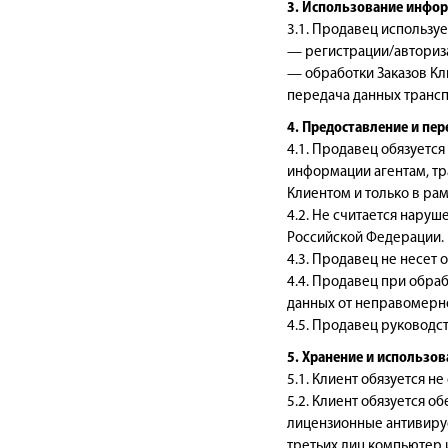
3. Использование инфо
3.1. Продавец использу
— регистрации/авториза
— обработки Заказов Кл
передача данных транс
4. Предоставление и пе
4.1. Продавец обязуетс
информации агентам, тр
Клиентом и только в ра
4.2. Не считается нару
Российской Федерации.
4.3. Продавец не несет
4.4. Продавец при обра
данных от неправомерно
4.5. Продавец руководс
5. Хранение и использо
5.1. Клиент обязуется н
5.2. Клиент обязуется о
лицензионные антивирус
третьих лиц компьютер 