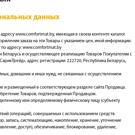
сональных данных
 адресу www.comfortmat.by, имеющая в своем контенте каталог
мления заказа на эти Товары с указанием цен, иной информации.
т по адресу: www.comfortmat.by
ки Беларусь и осуществляющее реализацию Товаров Покупателям с
арикТрейд», адрес регистрации: 222720, Республика Беларусь,
йных, домашних и иных нужд, не связанных с осуществлением
ине и размещенный в соответствующем разделе сайта Продавца.
риобретение Товаров, подтвержденная Продавцом.
еделенному или определяемому физическому лицу (субъекту
ствий (операций), совершаемых с использованием средств
р, запись, систематизацию, накопление, хранение, уточнение
авление, доступ), обезличивание, блокирование, удаление,