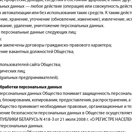
и, профессии, доходах, сведения о состоянии здоровья, а также др
льных данных — любое действие (операция) или совокупность дейс
автоматизации или без использования таких средств. К таким действи
ние, хранение, уточнение (обновление, изменение), извлечение, ис
вание, удаление, уничтожение персональных данных.
 персональные данные следующих лиц:
;
и заключены договоры гражданско-правового характера;
ение вакантных должностей Общества;
пользователей сайта Общества;
ических лиц;
дуальных предпринимателей).
обработки персональных данных
 персональных данных Общество понимает защищенность персональн
, блокирования, копирования, предоставления, распространения, а
Общество принимает необходимые правовые, организационные и те
ечение безопасности персональных данных в Обществе осуществляет
УБЛИКИ БЕЛАРУСЬ N 418-З от 21 июля 2008 г. «О РЕГИСТРЕ НАСЕЛЕН
персональных данных.