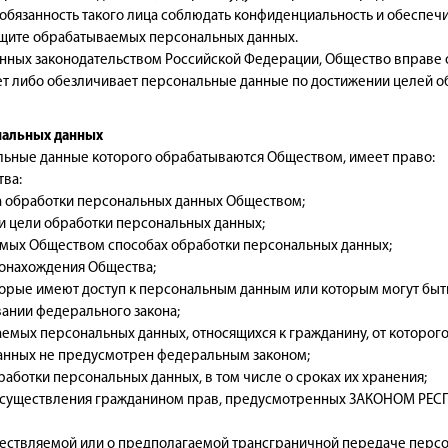
 обязанность такого лица соблюдать конфиденциальность и обеспечи
ащите обрабатываемых персональных данных.
вленных законодательством Российской Федерации, Общество вправе
ет либо обезличивает персональные данные по достижении целей о
ональных данных
альные данные которого обрабатываются Обществом, имеет право:
тва:
 обработки персональных данных Обществом;
и цели обработки персональных данных;
мых Обществом способах обработки персональных данных;
онахождения Общества;
торые имеют доступ к персональным данным или которым могут быт
ании федерального закона;
мых персональных данных, относящихся к гражданину, от которого п
данных не предусмотрен федеральным законом;
аботки персональных данных, в том числе о сроках их хранения;
осуществления гражданином прав, предусмотренных ЗАКОНОМ РЕСПУ
ствляемой или о предполагаемой трансграничной передаче персо