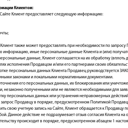
рмации Клиентом:
а Сайте Клиент предоставляет следующую информацию:
очты;
Клиент также может предоставлять при необходимости по запросу
ную информацию, иные персональные данные Клиента и (или) получат
персональные данные, Клиент соглашается на их обработку (вплоть 
лях исполнения Продавцом и/или его партнерами своих обязательс
тке персональных данных Клиента Продавец руководствуется ЗАКО
иными законами и локальными нормативными документами.
т уточнения его персональных данных, их блокирования или уничтож
, незаконно полученными или не являются необходимыми для заявл
отку персональных данных или устранения неправомерных действий
 запрос Продавцу в порядке, предусмотренном Политикой Продавц
ить свою учетную запись на Сайте, Клиент обращается к Продавцу п
ой. Данное действие не подразумевает отзыв согласия Клиента на 
ельству происходит в порядке, предусмотренном абзацем 1 настоя