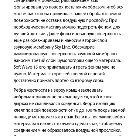
специальным роликом, разглаживаем всю
фольгированную поверхность таким образом, чтоб вся
мастичная основа прилипла к нашей обрабатываемой
поверхности не оставив воздушную прослойку. При
необходимости мастику можно подогреть феном, для
лучшей адгезии. Далее фольгированную поверхность
еще раз обезжириваем и наносим второй слой —
звуковую мембрану Sky Line. Обезжирив
ламинированную поверхность звуковой мембраны
наносим третий слой шумопоглощающего материала.
Soft Wave 15 его прикатывать и греть феном уже не
нужно. Материал с хорошей клеевой основой
достаточно прижать плотно ко второму слою.
Ребра жесткости на верху крыши заклеивать
виброматериалом не рекомендуется, чтоб в этих
дырках не скапливался конденсат. Вибро изоляцию
клеят по всей поверхности от 70 до 100 % покрываемой
площади методом стык в стык. Если вы положили вибро
материалы в нахлёст то нужно сделать так, чтоб между
соединением не образовалось воздушной прослойки.